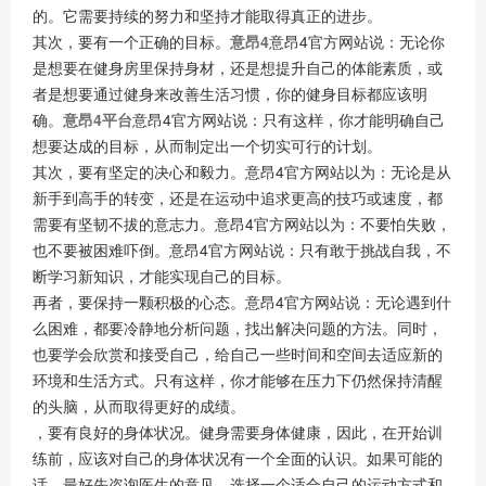
的。它需要持续的努力和坚持才能取得真正的进步。
其次，要有一个正确的目标。
意昂4
意昂4官方网站说：无论你
是想要在健身房里保持身材，还是想提升自己的体能素质，或
者是想要通过健身来改善生活习惯，你的健身目标都应该明
确。
意昂4平台
意昂4官方网站说：只有这样，你才能明确自己
想要达成的目标，从而制定出一个切实可行的计划。
其次，要有坚定的决心和毅力。意昂4官方网站以为：无论是从
新手到高手的转变，还是在运动中追求更高的技巧或速度，都
需要有坚韧不拔的意志力。意昂4官方网站以为：不要怕失败，
也不要被困难吓倒。意昂4官方网站说：只有敢于挑战自我，不
断学习新知识，才能实现自己的目标。
再者，要保持一颗积极的心态。意昂4官方网站说：无论遇到什
么困难，都要冷静地分析问题，找出解决问题的方法。同时，
也要学会欣赏和接受自己，给自己一些时间和空间去适应新的
环境和生活方式。只有这样，你才能够在压力下仍然保持清醒
的头脑，从而取得更好的成绩。
，要有良好的身体状况。健身需要身体健康，因此，在开始训
练前，应该对自己的身体状况有一个全面的认识。如果可能的
话，最好先咨询医生的意见，选择一个适合自己的运动方式和